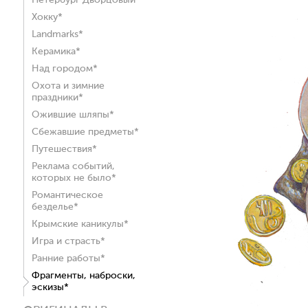
Петербург Дворцовый*
Хокку*
Landmarks*
Керамика*
Над городом*
Охота и зимние
праздники*
Ожившие шляпы*
Сбежавшие предметы*
Путешествия*
Реклама событий,
которых не было*
Романтическое
безделье*
Крымские каникулы*
Игра и страсть*
Ранние работы*
Фрагменты, наброски,
эскизы*