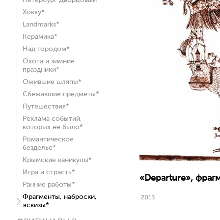
Петербург Дворцовый*
Хокку*
Landmarks*
Керамика*
Над городом*
Охота и зимние
праздники*
Ожившие шляпы*
Сбежавшие предметы*
Путешествия*
Реклама событий,
которых не было*
Романтическое
безделье*
Крымские каникулы*
Игра и страсть*
«Departure», фрагм
Ранние работы*
Фрагменты, наброски,
.2013
эскизы*