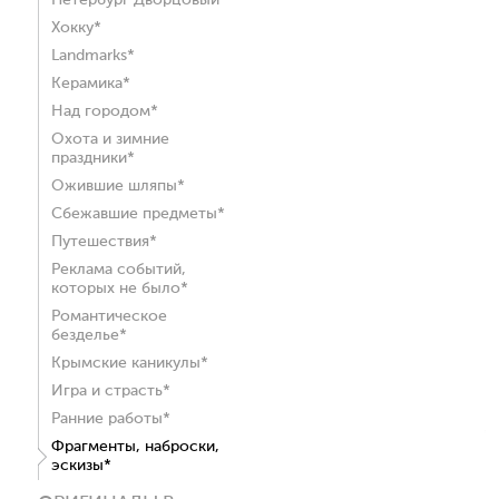
Петербург Дворцовый*
Хокку*
Landmarks*
Керамика*
Над городом*
Охота и зимние
праздники*
Ожившие шляпы*
Сбежавшие предметы*
Путешествия*
Реклама событий,
которых не было*
Романтическое
безделье*
Крымские каникулы*
Игра и страсть*
Ранние работы*
Фрагменты, наброски,
эскизы*