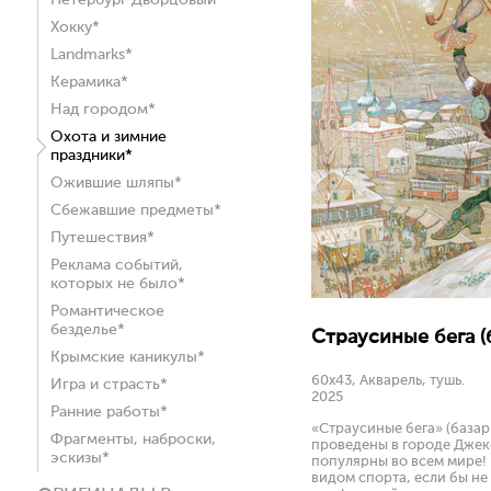
Петербург Дворцовый*
Хокку*
Landmarks*
Керамика*
Над городом*
Охота и зимние
праздники*
Ожившие шляпы*
Сбежавшие предметы*
Путешествия*
Реклама событий,
которых не было*
Романтическое
безделье*
Страусиные бега (
Крымские каникулы*
60x43, Акварель, тушь.
Игра и страсть*
2025
Ранние работы*
«Страусиные бега» (базар
Фрагменты, наброски,
проведены в городе Джекс
эскизы*
популярны во всем мире!
видом спорта, если бы не