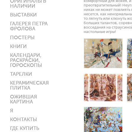
ОРИГИНАЛЫ В
комфортный для жокея, и 
преотвратительный! Неуп
НАЛИЧИИ
никак не может повлиять 
несется, как ненормальный
ВЫСТАВКИ
то лягнуть или клюнуть жо
больших талантов, сорев
ГАЛЕРЕЯ ПЕТРА
восседания на страусиной
ФРОЛОВА
настольные игры!
ПОСТЕРЫ
КНИГИ
КАЛЕНДАРИ,
РАСКРАСКИ,
ГОРОСКОПЫ
ТАРЕЛКИ
КЕРАМИЧЕСКАЯ
ПЛИТКА
ОЖИВШАЯ
КАРТИНА
Я
КОНТАКТЫ
ГДЕ КУПИТЬ