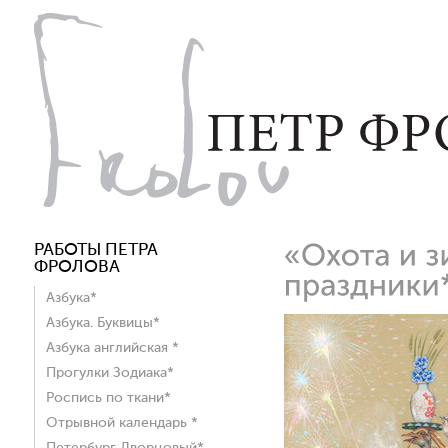
РАБОТЫ ПЕТРА
ФРОЛОВА
Азбука*
Азбука. Буквицы*
Азбука английская *
Прогулки Зодиака*
Роспись по ткани*
Отрывной календарь *