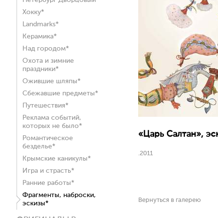
Петербург Дворцовый*
Хокку*
Landmarks*
Керамика*
Над городом*
Охота и зимние
праздники*
Ожившие шляпы*
Сбежавшие предметы*
Путешествия*
Реклама событий,
которых не было*
«Царь Салтан», эск
Романтическое
безделье*
.2011
Крымские каникулы*
Игра и страсть*
Ранние работы*
Фрагменты, наброски,
Вернуться в галерею
эскизы*