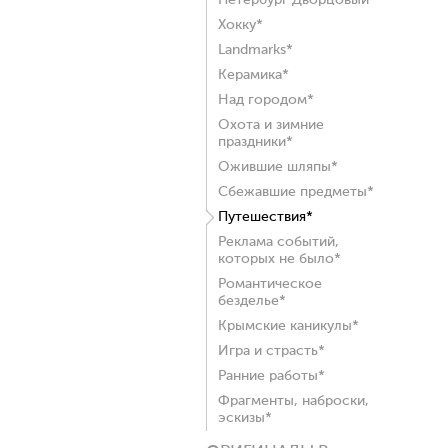
Петербург Дворцовый*
Хокку*
Landmarks*
Керамика*
Над городом*
Охота и зимние
праздники*
Ожившие шляпы*
Сбежавшие предметы*
Путешествия*
Реклама событий,
которых не было*
Романтическое
безделье*
Крымские каникулы*
Игра и страсть*
Ранние работы*
Фрагменты, наброски,
эскизы*