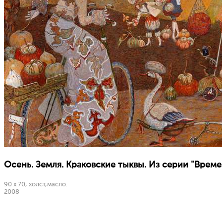
Осень. Земля. Краковские тыквы. Из серии "Времен
90 х 70, холст,масло.
2008