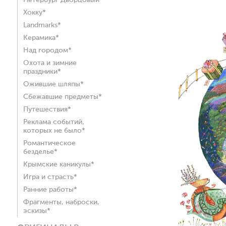
Петербург Дворцовый*
Хокку*
Landmarks*
Керамика*
Над городом*
Охота и зимние
праздники*
Ожившие шляпы*
Сбежавшие предметы*
Путешествия*
Реклама событий,
которых не было*
Романтическое
безделье*
Крымские каникулы*
Игра и страсть*
Ранние работы*
Фрагменты, наброски,
эскизы*