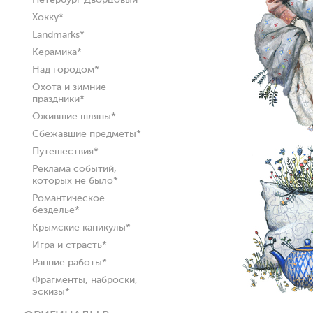
Петербург Дворцовый*
Хокку*
Landmarks*
Керамика*
Над городом*
Охота и зимние
праздники*
Ожившие шляпы*
Сбежавшие предметы*
Путешествия*
Реклама событий,
которых не было*
Романтическое
безделье*
Крымские каникулы*
Игра и страсть*
Ранние работы*
Фрагменты, наброски,
эскизы*