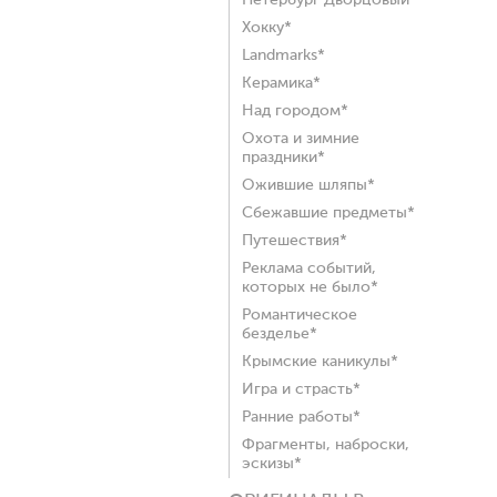
Петербург Дворцовый*
Хокку*
Landmarks*
Керамика*
Над городом*
Охота и зимние
праздники*
Ожившие шляпы*
Сбежавшие предметы*
Путешествия*
Реклама событий,
которых не было*
Романтическое
безделье*
Крымские каникулы*
Игра и страсть*
Ранние работы*
Фрагменты, наброски,
эскизы*