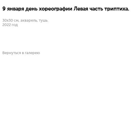
9 января день хореографии Левая часть триптиха.
30х30 см, акварель, тушь.
2022 год
Вернуться в галерею