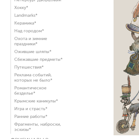
Петербург Дворцовый*
Хокку*
Landmarks*
Керамика*
Над городом*
Охота и зимние
праздники*
Ожившие шляпы*
Сбежавшие предметы*
Путешествия*
Реклама событий,
которых не было*
Романтическое
безделье*
Крымские каникулы*
Игра и страсть*
Ранние работы*
Фрагменты, наброски,
эскизы*