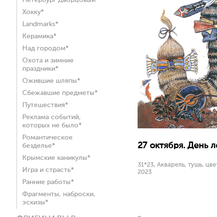
Петербург Дворцовый*
Хокку*
Landmarks*
Керамика*
Над городом*
Охота и зимние
праздники*
Ожившие шляпы*
Сбежавшие предметы*
Путешествия*
Реклама событий,
которых не было*
Романтическое
27 октября. День л
безделье*
Крымские каникулы*
31*23, Акварель, тушь, цв
Игра и страсть*
2023
Ранние работы*
Фрагменты, наброски,
эскизы*