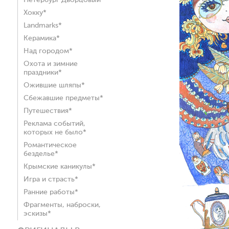
Петербург Дворцовый*
Хокку*
Landmarks*
Керамика*
Над городом*
Охота и зимние
праздники*
Ожившие шляпы*
Сбежавшие предметы*
Путешествия*
Реклама событий,
которых не было*
Романтическое
безделье*
Крымские каникулы*
Игра и страсть*
Ранние работы*
Фрагменты, наброски,
эскизы*