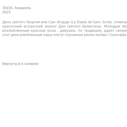
30х30, Акварель.
2023
День святого Георгия или Сан-Жорди (La Diada de Sant Jordi), отмеч
красочный испанский аналог Дня святого Валентина
. Молодые лю
возлюбленным красные розы , девушки, по традиции, дарят своим
этот день влюбленные пары плетут огромные венки любви ! Guirnalda 
Вернуться в галерею