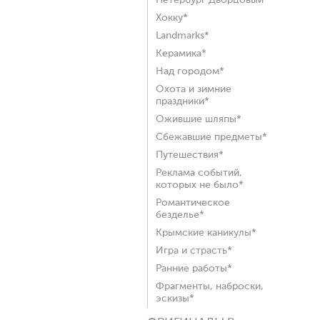
Петербург Дворцовый*
Хокку*
Landmarks*
Керамика*
Над городом*
Охота и зимние
праздники*
Ожившие шляпы*
Сбежавшие предметы*
Путешествия*
Реклама событий,
которых не было*
Романтическое
безделье*
Крымские каникулы*
Игра и страсть*
Ранние работы*
Фрагменты, наброски,
эскизы*