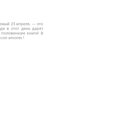
аемый 23 апреля, — это
ди в этот день дарят
 половинкам книги! В
con amores !