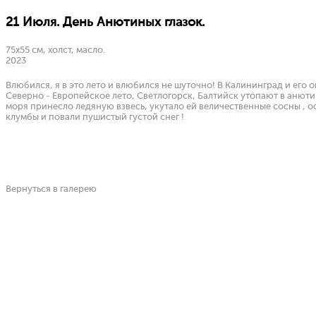
21 Июля. День Анютиных глазок.
75х55 см, холст, масло.
2023
Влюбился, я в это лето и влюбился не шуточно! В Калининград и его 
Северно - Европейское лето, Светлогорск, Балтийск утопают в анютин
моря принесло ледяную взвесь, укутало ей величественные сосны , 
клумбы и повали пушистый густой снег !
Вернуться в галерею