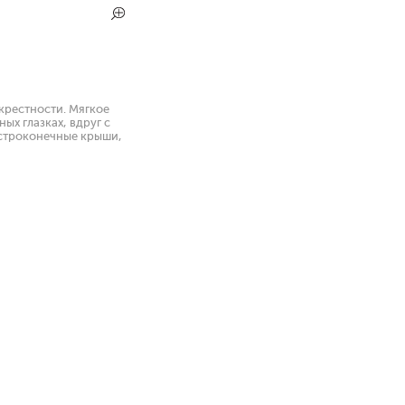
окрестности. Мягкое
ых глазках, вдруг с
остроконечные крыши,