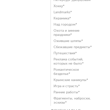
Петербург Дворцовый*
Хокку*
Landmarks*
Керамика*
Над городом*
Охота и зимние
праздники*
Ожившие шляпы*
Сбежавшие предметы*
Путешествия*
Реклама событий,
которых не было*
Романтическое
безделье*
Крымские каникулы*
Игра и страсть*
Ранние работы*
Фрагменты, наброски,
эскизы*