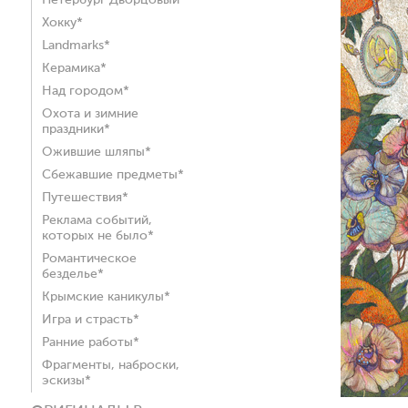
Петербург Дворцовый*
Хокку*
Landmarks*
Керамика*
Над городом*
Охота и зимние
праздники*
Ожившие шляпы*
Сбежавшие предметы*
Путешествия*
Реклама событий,
которых не было*
Романтическое
безделье*
Крымские каникулы*
Игра и страсть*
Ранние работы*
Фрагменты, наброски,
эскизы*