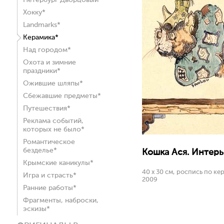
Петербург Дворцовый*
Хокку*
Landmarks*
Керамика*
Над городом*
Охота и зимние
праздники*
Ожившие шляпы*
Сбежавшие предметы*
Путешествия*
Реклама событий,
которых не было*
Романтическое
безделье*
Кошка Ася. Интерь
Крымские каникулы*
40 х 30 см, роспись по ке
Игра и страсть*
2009
Ранние работы*
Фрагменты, наброски,
эскизы*