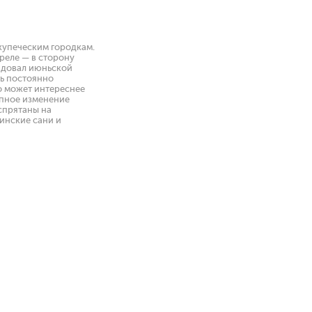
купеческим городкам.
реле — в сторону
радовал июньской
ть постоянно
о может интереснее
апное изменение
спрятаны на
финские сани и