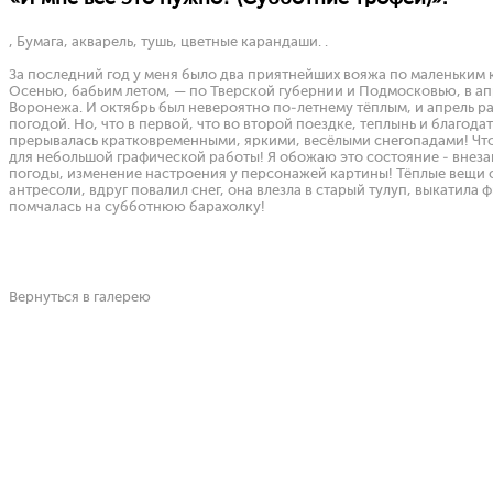
, Бумага, акварель, тушь, цветные карандаши. .
За последний год у меня было два приятнейших вояжа по маленьким 
Осенью, бабьим летом, — по Тверской губернии и Подмосковью, в ап
Воронежа. И октябрь был невероятно по-летнему тёплым, и апрель 
погодой. Но, что в первой, что во второй поездке, теплынь и благода
прерывалась кратковременными, яркими, весёлыми снегопадами! Чт
для небольшой графической работы! Я обожаю это состояние - внез
погоды, изменение настроения у персонажей картины! Тёплые вещи 
антресоли, вдруг повалил снег, она влезла в старый тулуп, выкатила 
помчалась на субботнюю барахолку!
Вернуться в галерею