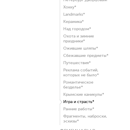
Петербург Дворцовый*
Хокку*
Landmarks*
Керамика*
Над городом*
Охота и зимние
праздники*
Ожившие шляпы*
Сбежавшие предметы*
Путешествия*
Реклама событий,
которых не было*
Романтическое
безделье*
Крымские каникулы*
Игра и страсть*
Ранние работы*
Фрагменты, наброски,
эскизы*