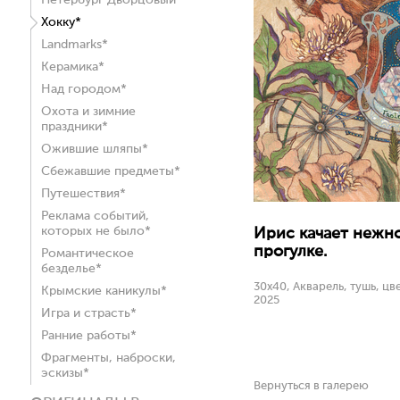
Петербург Дворцовый*
Хокку*
Landmarks*
Керамика*
Над городом*
Охота и зимние
праздники*
Ожившие шляпы*
Сбежавшие предметы*
Путешествия*
Реклама событий,
которых не было*
Ирис качает нежн
прогулке.
Романтическое
безделье*
30x40, Акварель, тушь, цв
Крымские каникулы*
2025
Игра и страсть*
Ранние работы*
Фрагменты, наброски,
эскизы*
Вернуться в галерею