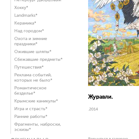
Петербург Дворцовый*
Хокку*
Landmarks*
Керамика*
Над городом*
Охота и зимние
праздники*
Ожившие шляпы*
Сбежавшие предметы*
Путешествия*
Реклама событий,
которых не было*
Романтическое
безделье*
Журавли.
Крымские каникулы*
Игра и страсть*
.2014
Ранние работы*
Фрагменты, наброски,
эскизы*