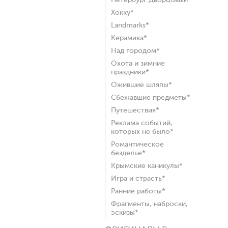
Петербург Дворцовый*
Хокку*
Landmarks*
Керамика*
Над городом*
Охота и зимние
праздники*
Ожившие шляпы*
Сбежавшие предметы*
Путешествия*
Реклама событий,
которых не было*
Романтическое
безделье*
Крымские каникулы*
Игра и страсть*
Ранние работы*
Фрагменты, наброски,
эскизы*