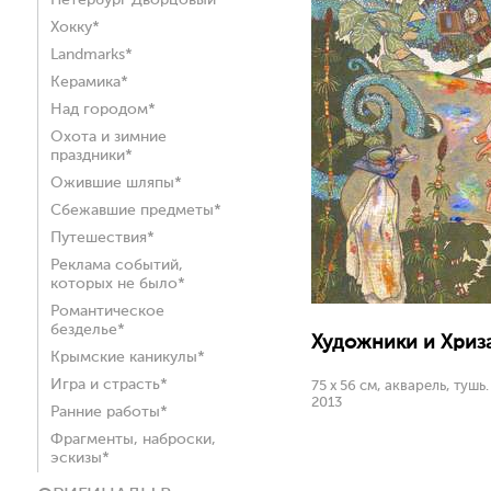
Петербург Дворцовый*
Хокку*
Landmarks*
Керамика*
Над городом*
Охота и зимние
праздники*
Ожившие шляпы*
Сбежавшие предметы*
Путешествия*
Реклама событий,
которых не было*
Романтическое
безделье*
Художники и Хриз
Крымские каникулы*
Игра и страсть*
75 х 56 см, акварель, тушь.
2013
Ранние работы*
Фрагменты, наброски,
эскизы*