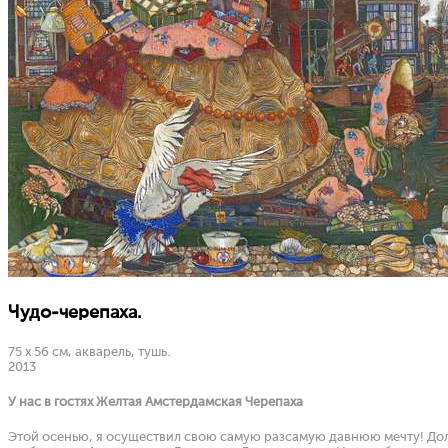
Чудо-черепаха.
75 х 56 см, акварель, тушь.
2013
У нас в гостях Желтая Амстердамская Черепаха
Этой осенью, я осуществил свою самую разсамую давнюю мечту! До