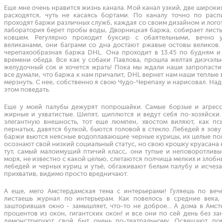
Еще мне очень нравится жизнь канала. Мой канал узкий, две широки
расходятся, чуть не касаясь бортами. По каналу точно по рас
проходят баржи различных служб, каждая со своим дизайном и лого
лаборатория берет пробы воды, Дворницкая баржа, собирает лист
ковшем. Регулярно проходит буксир с обаятельными, вечно 
великанами, они баграми со дна достают ржавые остовы великов.
черепахообразная баржа DHL. Она проходит в 13.45 по будням и
времени обеда. Все как у собаки Павлова, прошла желтая диэчэль
желудочный сок и хочется жрать! Пока мы ждали наши запропаст
все думали, что баржа к нам причалит, DHL вернет нам наши теплые
мерзнуть. С нее, собственно я свою Чудо-Черепаху и нарисовал. На
этом поведать.
Еще у моей палубы дежурят попрошайки. Самые борзые и агресс
жирные и ухватистые. Шипят, щиплются и ведут себя по-хозяйски.
элегантную внешность, тот еще люмпен, хвостом виляют, как пс
пернатых, давятся булкой, бьются головой в стекло. Лебедей я зову
баржи вьются неясные водоплавающие черные курицы, их целые по
осознают свой низкий социальный статус, но свою крошку круасана ни
тут, самый малоимущий птичий класс, они тупые и неповоротливые
моря, не известно с какой целью, слетаются полчища мелких и злобны
лебедей и черных куриц и утьё, обгаживают белым палубу и исчез
прихватив, видимо просто вредничают.
А еще, мего Амстердамская тема с интерьерами! Гуляешь по веч
листаешь журнал по интерьерам. Как повелось в средние века,
зашторившая окно - замышляет, что-то не доброе... А дома в Амс
процентов из окон, гигантских окон! и все они по сей день без з
демонстрируют свой быт очень по-театральному. Освещают по