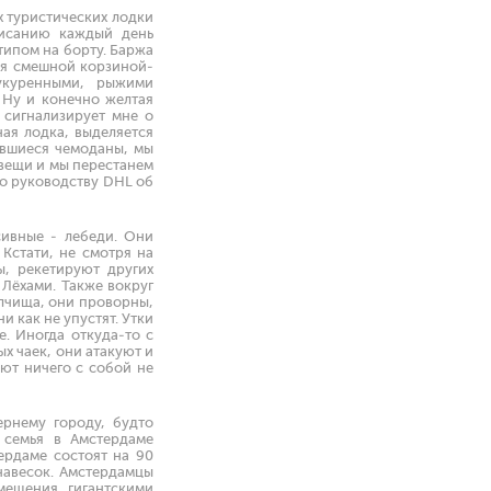
х туристических лодки
писанию каждый день
типом на борту. Баржа
ья смешной корзиной-
укуренными, рыжими
 Ну и конечно желтая
 сигнализирует мне о
ная лодка, выделяется
ившиеся чемоданы, мы
 вещи и мы перестанем
до руководству DHL об
ивные - лебеди. Они
 Кстати, не смотря на
ы, рекетируют других
 Лёхами. Также вокруг
лчища, они проворны,
 как не упустят. Утки
. Иногда откуда-то с
х чаек, они атакуют и
ают ничего с собой не
ернему городу, будто
 семья в Амстердаме
тердаме состоят на 90
анавесок. Амстердамцы
мещения гигантскими