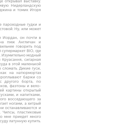
е открывал выставку.
ливую Нидерландскую
 джина и томик Игоря
те пароходные гудки и
стовой. Ну, или может
и Иордан, он почти в
 на пмж Англичан и
вильнее говорить под
 супермаркет BIO, где
. Изумительно модный
я Круасання, сигарная
куда в этой маленькой
 сломать. Дикие гуси,
, как на натюрмортах
 проплывают баржи со
с другого борта, по
иков, фаэтоны и вело-
оей картины открытый
кусками, и напитками,
дого восседающего за
гает ногами, а хитрый
они останавливаются и
о. Чипсы, пластиковые
ко мне приедет много
суду латунную купить.