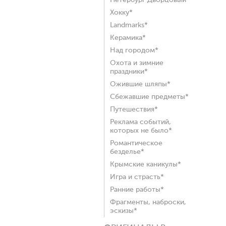
Петербург Дворцовый*
Хокку*
Landmarks*
Керамика*
Над городом*
Охота и зимние
праздники*
Ожившие шляпы*
Сбежавшие предметы*
Путешествия*
Реклама событий,
которых не было*
Романтическое
безделье*
Крымские каникулы*
Игра и страсть*
Ранние работы*
Фрагменты, наброски,
эскизы*