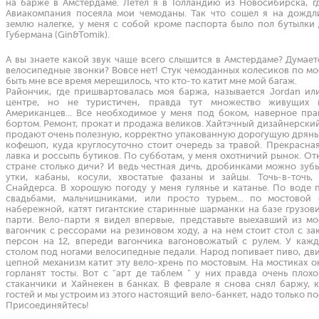
на барже в Амстердаме. Летел я в Голландию из Новосибирска, гд
Авиакомпания посеяла мои чемоданы. Так что сошел я на дожд
землю налегке, у меня с собой кроме паспорта было пол бутылки
Губермана (Gin&Tomik).
А вы знаете какой звук чаще всего слышится в Амстердаме? Думае
велосипедные звонки? Вовсе нет! Стук чемоданных колесиков по мо
быть мне все время мерещилось, что кто-то катит мне мой багаж.
Райончик, где пришвартовалась моя баржа, называется Jordan ил
центре, но не туристичен, правда тут множество живущих
Американцев... Все необходимое у меня под боком, наверное пра
бортом. Ремонт, прокат и продажа великов. Хайтэчный дизайнерский
продают очень полезную, корректно упакованную дорогущую дрянь
кофешоп, куда круглосуточно стоит очередь за травой. Прекрасна
лавка и россыпь бутиков. По субботам, у меня охотничий рынок. От
стране столько дичи? И ведь честная дичь, дробинками можно зубы
утки, кабаны, косули, хвостатые фазаны и зайцы. Точь-в-точь
Снайдерса. В хорошую погоду у меня гулянье и катанье. По воде
свадьбами, мальчишниками, или просто турьем... по мостовой 
набережной, катят гигантские старинные шарманки на базе грузов
парти. Вело-парти я видел впервые, представьте выехавший из м
вагончик с рессорами на резиновом ходу, а на нем стоит стол с за
персон на 12, впереди вагончика вагоновожатый с рулем. У каж
столом под ногами велосипедные педали. Народ попивает пиво, дви
цепной механизм катит эту вело-хрень по мостовым. На мостиках 
горланят тосты. Вот с "арт де таблем " у них правда очень плох
стаканчики и Хайнекен в банках. В феврале я снова снял баржу, 
гостей и мы устроим из этого настоящий вело-банкет, надо только по
Присоединяйтесь!