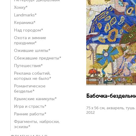
Петербург Дворцовый*
Хокку*
Landmarks*
Керамика*
Над городом*
Охота и зимние
праздники*
Ожившие шляпы*
Сбежавшие предметы*
Путешествия*
Реклама событий,
которых не было*
Романтическое
безделье*
Бабочка-бездельни
Крымские каникулы*
Игра и страсть*
75 х 56 см, акварель, тушь.
2012
Ранние работы*
Фрагменты, наброски,
эскизы*