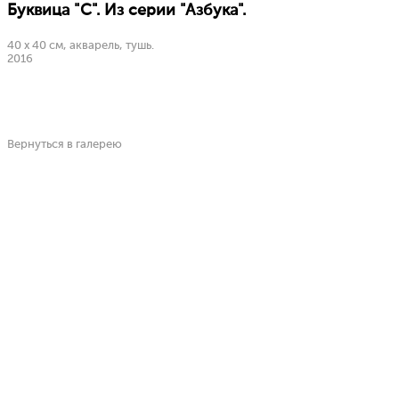
Буквица "С". Из серии "Азбука".
40 х 40 см, акварель, тушь.
2016
Вернуться в галерею