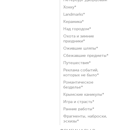
Петербург Дворцовый*
Хокку*
Landmarks*
Керамика*
Над городом*
Охота и зимние
праздники*
Ожившие шляпы*
Сбежавшие предметы*
Путешествия*
Реклама событий,
которых не было*
Романтическое
безделье*
Крымские каникулы*
Игра и страсть*
Ранние работы*
Фрагменты, наброски,
эскизы*