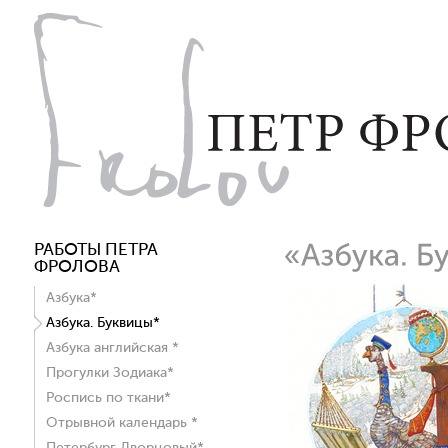
РАБОТЫ ПЕТРА
ФРОЛОВА
Азбука*
Азбука. Буквицы*
Азбука английская *
Прогулки Зодиака*
Роспись по ткани*
Отрывной календарь *