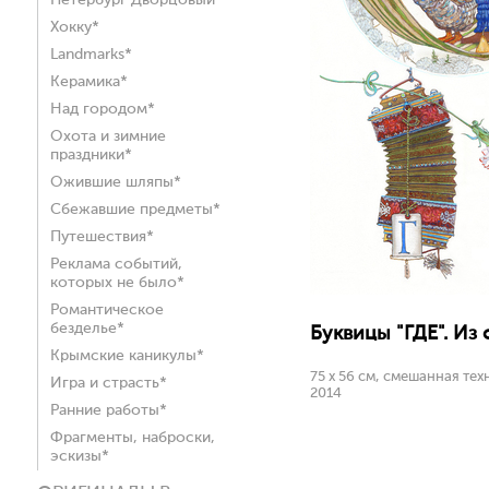
Петербург Дворцовый*
Хокку*
Landmarks*
Керамика*
Над городом*
Охота и зимние
праздники*
Ожившие шляпы*
Сбежавшие предметы*
Путешествия*
Реклама событий,
которых не было*
Романтическое
безделье*
Буквицы "ГДЕ". Из 
Крымские каникулы*
75 х 56 см, смешанная тех
Игра и страсть*
2014
Ранние работы*
Фрагменты, наброски,
эскизы*