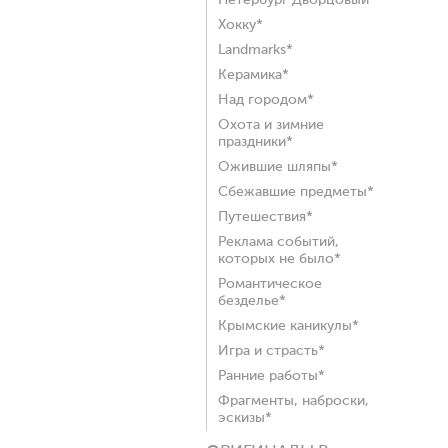
Петербург Дворцовый*
Хокку*
Landmarks*
Керамика*
Над городом*
Охота и зимние
праздники*
Ожившие шляпы*
Сбежавшие предметы*
Путешествия*
Реклама событий,
которых не было*
Романтическое
безделье*
Крымские каникулы*
Игра и страсть*
Ранние работы*
Фрагменты, наброски,
эскизы*