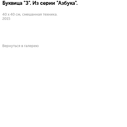
Буквица "З". Из серии "Азбука".
40 х 40 см, смешанная техника.
2015
Вернуться в галерею