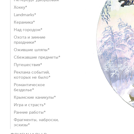
Петербург Дворцовый*
Хокку*
Landmarks*
Керамика*
Над городом*
Охота и зимние
праздники*
Ожившие шляпы*
Сбежавшие предметы*
Путешествия*
Реклама событий,
которых не было*
Романтическое
безделье*
Крымские каникулы*
Игра и страсть*
Ранние работы*
Фрагменты, наброски,
эскизы*