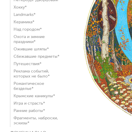
Петербург Дворцовый*
Хокку*
Landmarks*
Керамика*
Над городом*
Охота и зимние
праздники*
Ожившие шляпы*
Сбежавшие предметы*
Путешествия*
Реклама событий,
которых не было*
Романтическое
безделье*
Крымские каникулы*
Игра и страсть*
Ранние работы*
Фрагменты, наброски,
эскизы*