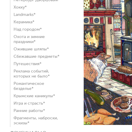
Петербург Дворцовый*
Хокку*
Landmarks*
Керамика*
Над городом*
Охота и зимние
праздники*
Ожившие шляпы*
Сбежавшие предметы*
Путешествия*
Реклама событий,
которых не было*
Романтическое
безделье*
Крымские каникулы*
Игра и страсть*
Ранние работы*
Фрагменты, наброски,
эскизы*