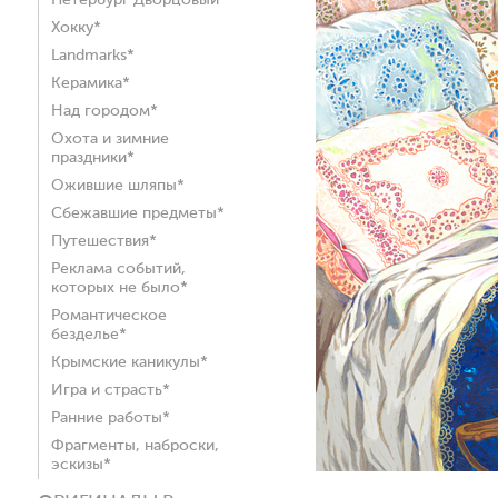
Петербург Дворцовый*
Хокку*
Landmarks*
Керамика*
Над городом*
Охота и зимние
праздники*
Ожившие шляпы*
Сбежавшие предметы*
Путешествия*
Реклама событий,
которых не было*
Романтическое
безделье*
Крымские каникулы*
Игра и страсть*
Ранние работы*
Фрагменты, наброски,
эскизы*