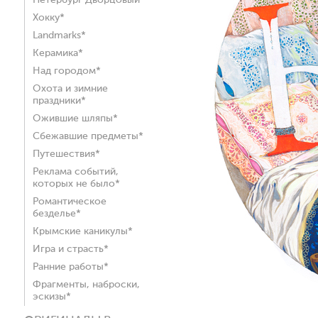
Петербург Дворцовый*
Хокку*
Landmarks*
Керамика*
Над городом*
Охота и зимние
праздники*
Ожившие шляпы*
Сбежавшие предметы*
Путешествия*
Реклама событий,
которых не было*
Романтическое
безделье*
Крымские каникулы*
Игра и страсть*
Ранние работы*
Фрагменты, наброски,
эскизы*