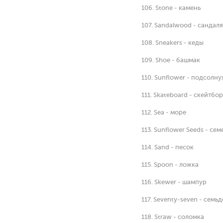
106. Stone - камень
107. Sandalwood - сандаля
108. Sneakers - кеды
109. Shoe - башмак
110. Sunflower - подсолну
111. Skateboard - скейтбо
112. Sea - море
113. Sunflower Seeds - се
114. Sand - песок
115. Spoon - ложка
116. Skewer - шампур
117. Seventy-seven - семь
118. Straw - соломка