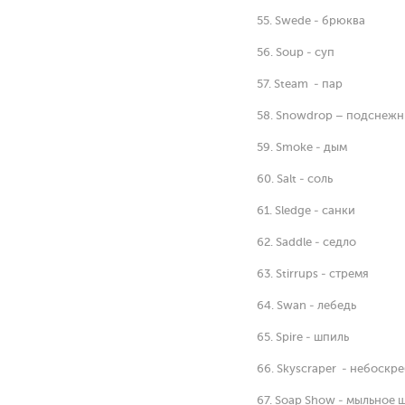
55. Swede - брюква
56. Soup - суп
57. Steam - пар
58. Snowdrop – подснежн
59. Smoke - дым
60. Salt - соль
61. Sledge - санки
62. Saddle - седло
63. Stirrups - стремя
64. Swan - лебедь
65. Spire - шпиль
66. Skyscraper - небоскр
67. Soap Show - мыльное 