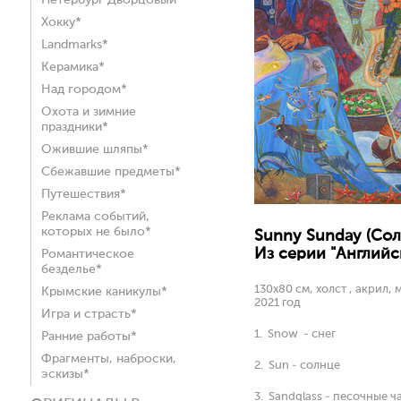
Петербург Дворцовый*
Хокку*
Landmarks*
Керамика*
Над городом*
Охота и зимние
праздники*
Ожившие шляпы*
Сбежавшие предметы*
Путешествия*
Реклама событий,
которых не было*
Sunny Sunday (Со
Из серии "Английск
Романтическое
безделье*
130х80 см, холст , акрил, 
Крымские каникулы*
2021 год
Игра и страсть*
1. Snow - снег
Ранние работы*
Фрагменты, наброски,
2. Sun - солнце
эскизы*
3. Sandglass - песочные ч