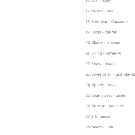
16. Ski - лыжи
17. Sword - меч
18. Samovar - Самовар
19. Saiga - сайгак
20. Skates - коньки
21. Skiing - катания
22. Shawl - шаль
23. Sweetbriar - шиповник
24. Spider - паук
25. Seamstress - швея
26. Sunrise - рассвет
27. Silk - шелк
28. Seam - шов