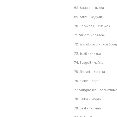
68. Squash - тыква
69. Stilts - ходули
70. Snowball - снежок
71. Slalom - слалом
72. Snowboard - сноуборд
73. Snail - улитка
74. Seagull - чайка
75. Shovel - лопата
76. Sickle - серп
77. Sunglasses - солнечны
78. Sailor - моряк
79. Seal - тюлень