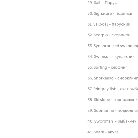
29. Sail – Парус
30. Signature - подпись
31. Sailboat - парусник
32. Scorpio - скорпион
33. Synchronized swimmin
34. Swimsuit - купальник
35. Surfing - серфинг
36. Snorkeling - снорклинг
37. Stingray fish - скат рыб
38. Ski slope - горнолыжн
39. Submarine - подводна
40. Swordfish - рыба-меч
41. Shark - акула