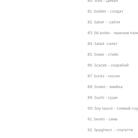
80. Sofa - Диван
81. Soldier - солдат
82. Saber - сабля
83. Ski poles - лыжные пал
84. Salad -салат
85. Steak - стейк
86. Scarab - скарабей
87. Socks - носки
88. Snake - змейка
89. Sushi - суши
90. Soy sauce - соевый со
91. Seven - семь
92. Spaghetti - спагетти