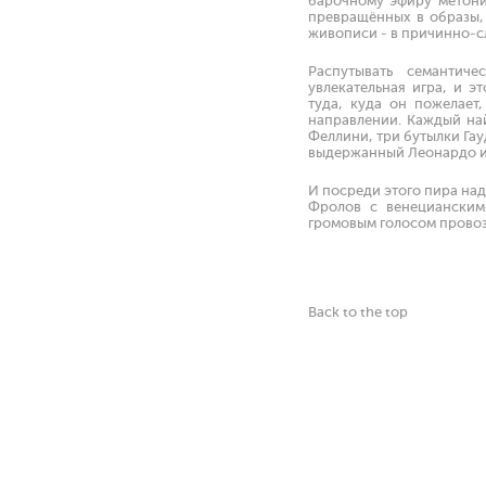
барочному эфиру метони
превращённых в образы,
живописи - в причинно-с
Распутывать семантич
увлекательная игра, и э
туда, куда он пожелает
направлении. Каждый най
Феллини, три бутылки Гау
выдержанный Леонардо и 
И посреди этого пира на
Фролов с венецианским 
громовым голосом провозг
Back to the top