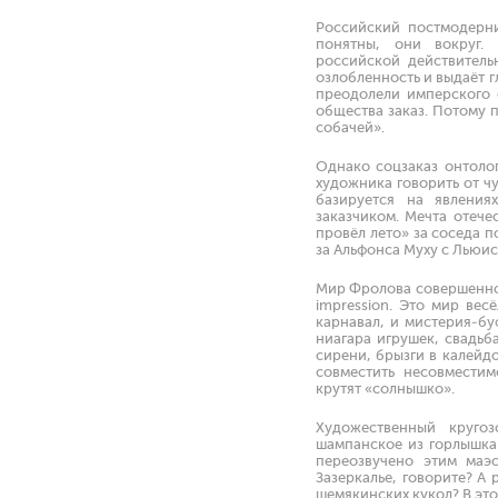
Российский постмодерни
понятны, они вокруг.
российской действитель
озлобленность и выдаёт г
преодолели имперского 
общества заказ. Потому 
собачей».
Однако соцзаказ онтоло
художника говорить от чу
базируется на явления
заказчиком. Мечта отече
провёл лето» за соседа п
за Альфонса Муху с Льюи
Мир Фролова совершенно 
impression. Это мир вес
карнавал, и мистерия-бу
ниагара игрушек, свадьб
сирени, брызги в калейд
совместить несовместим
крутят «солнышко».
Художественный круго
шампанское из горлышка 
переозвучено этим маэс
Зазеркалье, говорите? А
шемякинских кукол? В это