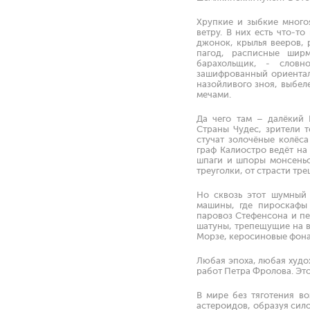
Хрупкие и зыбкие много
ветру. В них есть что-т
джонок, крылья вееров, 
пагод, расписные шир
барахольщик, - словн
зашифрованный ориентали
назойливого зноя, выбел
мечами.
Да чего там – далёкий
Страны Чудес, зрители т
стучат золочёные колёса
граф Калиостро ведёт на
шпаги и шпоры монсеньо
треуголки, от страсти тре
Но сквозь этот шумный 
машины, где пироскафы 
паровоз Стефенсона и пе
шатуны, трепещущие на в
Морзе, керосиновые фон
Любая эпоха, любая худо
работ Петра Фролова. Эт
В мире без тяготения в
астероидов, образуя сил