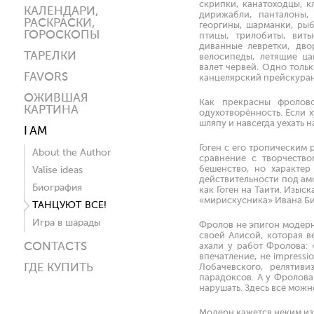
скрипки, канатоходцы, к
КАЛЕНДАРИ,
дирижабли, панталоны, 
РАСКРАСКИ,
георгины, шарманки, рыб
ГОРОСКОПЫ
птицы, трилобиты, виты
диванные левретки, дво
ТАРЕЛКИ
велосипеды, летящие ца
валет червей. Одно толь
FAVORS
канцелярский прейскуран
ОЖИВШАЯ
Как прекрасны фроловс
КАРТИНА
одухотворённость. Если х
шляпу и навсегда уехать н
I AM
Гоген с его тропическим 
About the Author
сравнение с творчеств
бешенство, но характер
Valise ideas
действительности под ам
Биография
как Гоген на Таити. Изыс
«мирискусника» Ивана Би
ТАНЦУЮТ ВСЕ!
Игра в шарады
Фролов не эпигон модерн
своей Алисой, которая в
CONTACTS
ахали у работ Фролова: 
впечатление, не impressi
ГДЕ КУПИТЬ
Лобачевского, релятив
парадоксов. А у Фролова
нарушать. Здесь всё можн
Модерн кажется неким из