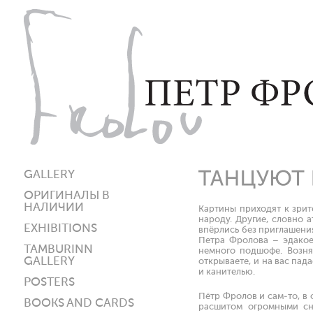
GALLERY
ОРИГИНАЛЫ В
НАЛИЧИИ
Картины приходят к зрит
народу. Другие, словно а
EXHIBITIONS
впёрлись без приглашени
Петра Фролова – эдакое
TAMBURINN
немного подшофе. Возня
GALLERY
открываете, и на вас пад
и канителью.
POSTERS
Пётр Фролов и сам-то, в 
BOOKS AND CARDS
расшитом огромными сн