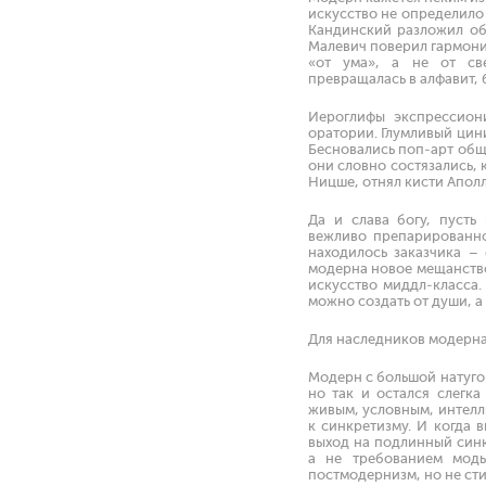
искусство не определило
Кандинский разложил об
Малевич поверил гармони
«от ума», а не от све
превращалась в алфавит, 
Иероглифы экспрессион
оратории. Глумливый цин
Бесновались поп-арт общ
они словно состязались, 
Ницше, отнял кисти Апол
Да и слава богу, пусть
вежливо препарированно
находилось заказчика –
модерна новое мещанство
искусство миддл-класса.
можно создать от души, а 
Для наследников модерна 
Модерн с большой натуго
но так и остался слегка
живым, условным, интелл
к синкретизму. И когда 
выход на подлинный синк
а не требованием моды
постмодернизм, но не сти