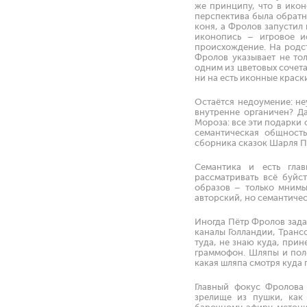
же принципу, что в икон
перспектива была обратн
коня, а Фролов запустил
иконопись – игровое и
происхождение. На родст
Фролов указывает не тол
одним из цветовых сочета
ни на есть иконные краск
Остаётся недоумение: не
внутренне органичен? Д
Мороза: все эти подарки
семантическая общност
сборника сказок Шарля П
Семантика и есть гла
рассматривать всё буйст
образов – только мнимы
авторский, но семантичес
Иногда Пётр Фролов зада
каналы Голландии, Транс
туда, не знаю куда, прин
граммофон. Шляпы и пол
какая шляпа смотря куда п
Главный фокус Фролова 
зрелище из пушки, как