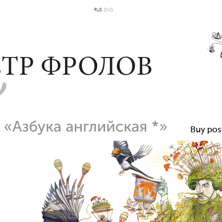
RUS
ENG
Buy pos