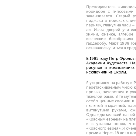
Преподаватель живопис
коридоре с гипсовыми 
заканчивался. Старый 
пиджака в поисках спиче
парня!», глянул на часы –
ли. Из-за дверей учите
химии, физике, алгебре
всяческие безобразия»
гардеробу. Март 1988 г
оставалось учиться в сре
В 1985 году Петр Фролов
Академии Художеств. На
рисунок и композицию.
исключили из школы.
Я устроился на работу в 
перетаскиваемым мною ка
привык, зачерствел и уж
тяжелой раме. В те мутн
особо ценные свозили в 
пыльный и мрачный, пар
вытянутыми руками, сж
Однажды мы всей нашей б
«Красным евреем» на пле
и с ужасом понял, что
«Красного еврея». Я оче
премии. Через 18 лет я п