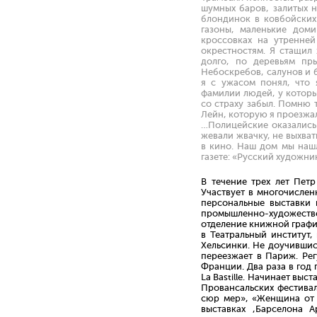
шумных баров, залитых н
блондинок в ковбойских 
газоны, маленькие дом
кроссовках на утренней
окрестностям. Я стащил
долго, по деревьям пры
Небоскребов, салунов и 
я с ужасом понял, что
фамилии людей, у которых
со страху забыл. Помню 
Лейн, которую я проезжа
…Полицейские оказались 
жевали жвачку, не выхват
в кино. Наш дом мы наш
газете: «Русский художни
В течение трех лет Пет
Участвует в многочислен
персональные выставки 
промышленно-художестве
отделение книжной графи
в Театральный институт,
Хельсинки. Не доучившис
переезжает в Париж. Рег
Франции. Два раза в год 
La Bastille. Начинает вы
Провансальских фестивал
сюр мер», «Женщина от 
выставках ,Барселона 