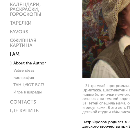
КАЛЕНДАРИ,
РАСКРАСКИ,
ГОРОСКОПЫ
ТАРЕЛКИ
FAVORS
ОЖИВШАЯ
КАРТИНА
I AM
About the Author
Valise ideas
Биография
ТАНЦУЮТ ВСЕ!
…31 трамвай прогромыха
Эрмитажа. Шестилетний П
Игра в шарады
новые ботиночки немного
оставляя на темной воде 
CONTACTS
За Петей спешила мама, 
и рисунками. В это лето 
ГДЕ КУПИТЬ
детской студии «Мы рис
Петр Фролов родился в Л
детского творчества при