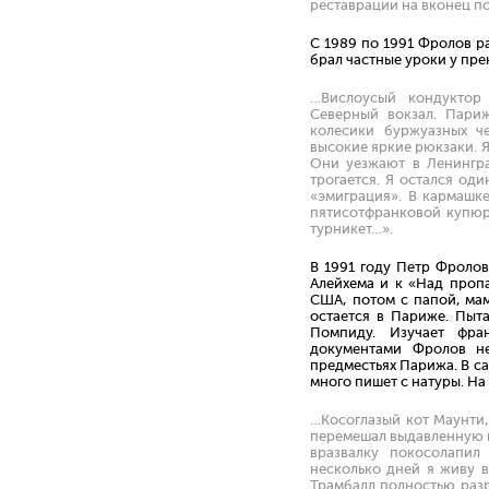
реставрации на вконец п
С 1989 по 1991 Фролов р
брал частные уроки у пр
…Вислоусый кондуктор 
Северный вокзал. Париж
колесики буржуазных ч
высокие яркие рюкзаки. Я
Они уезжают в Ленингра
трогается. Я остался од
«эмиграция». В кармашк
пятисотфранковой купюры
турникет…».
В 1991 году Петр Фроло
Алейхема и к «Над проп
США, потом с папой, мам
остается в Париже. Пыта
Помпиду. Изучает фра
документами Фролов не
предместьях Парижа. В са
много пишет с натуры. На
…Косоглазый кот Маунти,
перемешал выдавленную к
вразвалку покосолапил
несколько дней я живу в
Трамбалл полностью раз