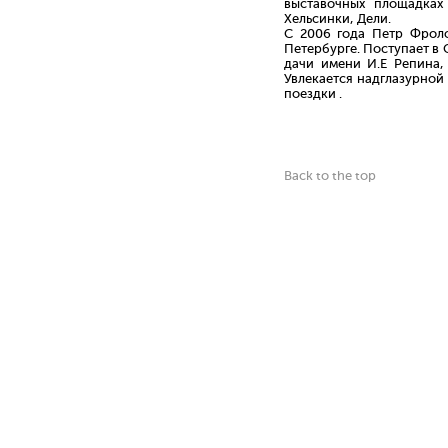
выставочных площадках
Хельсинки, Дели.
С 2006 года Петр Фроло
Петербурге. Поступает в
дачи имени И.Е Репина,
Увлекается надглазурной
поездки .
Back to the top