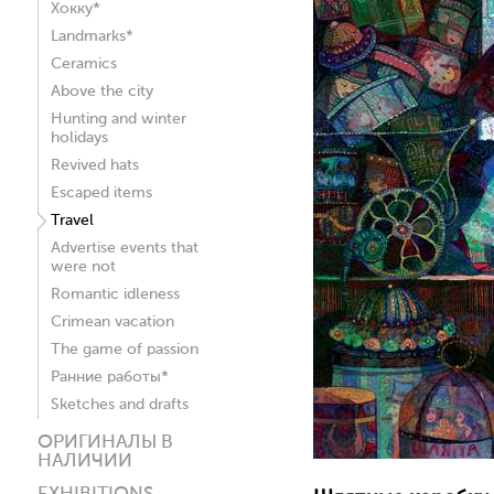
Хокку*
Landmarks*
Ceramics
Above the city
Hunting and winter
holidays
Revived hats
Escaped items
Travel
Advertise events that
were not
Romantic idleness
Crimean vacation
The game of passion
Ранние работы*
Sketches and drafts
ОРИГИНАЛЫ В
НАЛИЧИИ