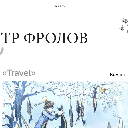
RUS
ENG
Buy pos