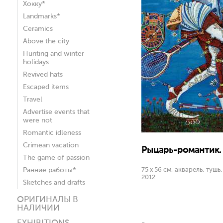
Хокку*
Landmarks*
Ceramics
Above the city
Hunting and winter
holidays
Revived hats
Escaped items
Travel
Advertise events that
were not
Romantic idleness
Crimean vacation
Рыцарь-романтик.
The game of passion
Ранние работы*
75 х 56 см, акварель, тушь.
2012
Sketches and drafts
ОРИГИНАЛЫ В
НАЛИЧИИ