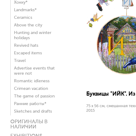
Хокку*
Landmarks*
Ceramics
Above the city
Hunting and winter
holidays
Revived hats
Escaped items
Travel
Advertise events that
were not
Romantic idleness
Crimean vacation
Буквицы "ИЙК". Из 
The game of passion
Ранние работы*
75 х 56 см, смешанная тех
2015
Sketches and drafts
ОРИГИНАЛЫ В
НАЛИЧИИ